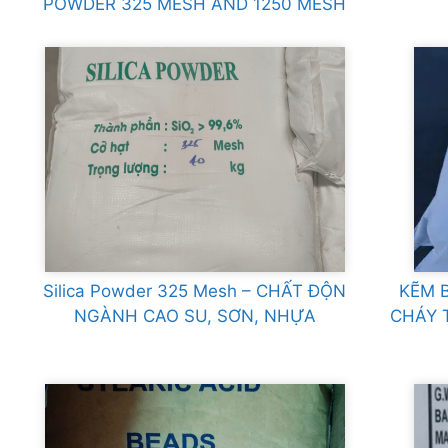
POWDER 325 MESH AND 1250 MESH
Silica Powder 325 Mesh – CHẤT ĐỘN
KẼM 
NGÀNH CAO SU, SƠN, NHỰA
CHÁY 