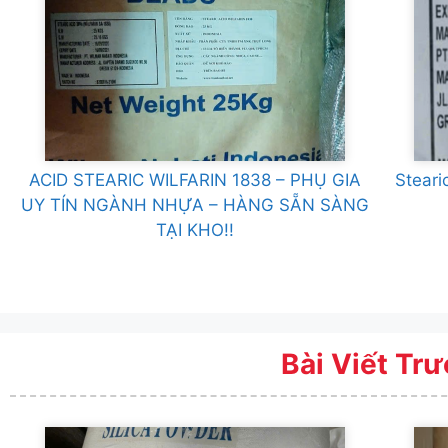
ACID STEARIC WILFARIN 1838 – PHỤ GIA
Steari
UY TÍN NGÀNH NHỰA – HÀNG SẴN SÀNG
TẠI KHO!!
Bài Viết Tr