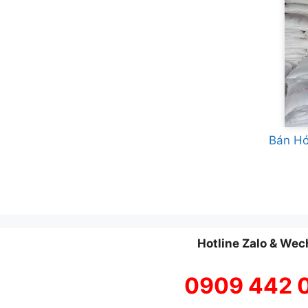
Bán H
Hotline Zalo & Wec
0909 442 