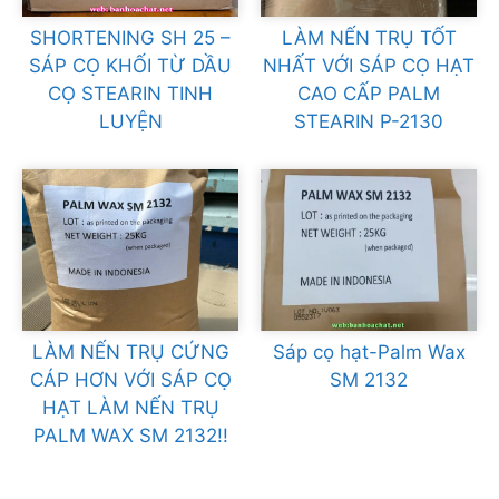
SHORTENING SH 25 –
LÀM NẾN TRỤ TỐT
SÁP CỌ KHỐI TỪ DẦU
NHẤT VỚI SÁP CỌ HẠT
CỌ STEARIN TINH
CAO CẤP PALM
LUYỆN
STEARIN P-2130
LÀM NẾN TRỤ CỨNG
Sáp cọ hạt-Palm Wax
CÁP HƠN VỚI SÁP CỌ
SM 2132
HẠT LÀM NẾN TRỤ
PALM WAX SM 2132!!