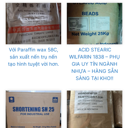
Với Paraffin wax 58C,
ACID STEARIC
sản xuất nến trụ nến
WILFARIN 1838 – PHỤ
tạo hình tuyệt vời hơn.
GIA UY TÍN NGÀNH
NHỰA – HÀNG SẴN
SÀNG TẠI KHO!!