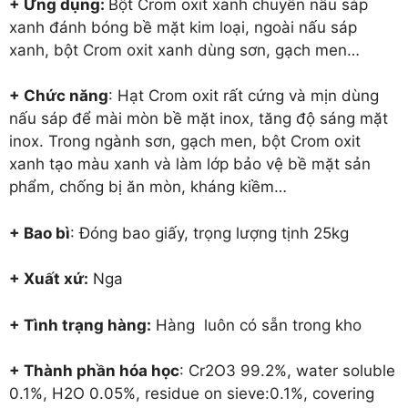
+ Ứng dụng:
Bột Crom oxit xanh chuyên nấu sáp
xanh đánh bóng bề mặt kim loại, ngoài nấu sáp
xanh, bột Crom oxit xanh dùng sơn, gạch men…
+ Chức năng
: Hạt Crom oxit rất cứng và mịn dùng
nấu sáp để mài mòn bề mặt inox, tăng độ sáng mặt
inox. Trong ngành sơn, gạch men, bột Crom oxit
xanh tạo màu xanh và làm lớp bảo vệ bề mặt sản
phẩm, chống bị ăn mòn, kháng kiềm…
+ Bao bì
: Đóng bao giấy, trọng lượng tịnh 25kg
+ Xuất xứ:
Nga
+ Tình trạng hàng:
Hàng luôn có sẵn trong kho
+ Thành phần hóa học
: Cr2O3 99.2%, water soluble
0.1%, H2O 0.05%, residue on sieve:0.1%, covering