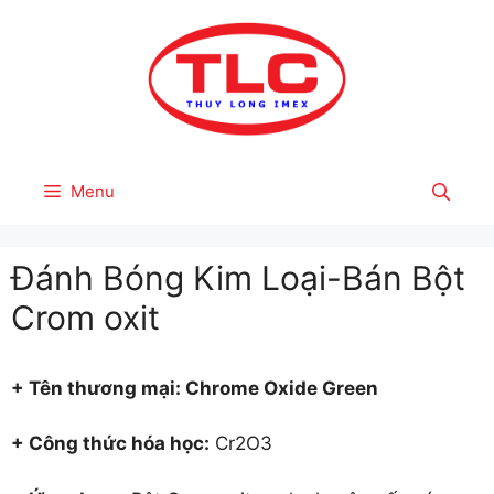
Skip
to
content
Menu
Đánh Bóng Kim Loại-Bán Bột
Crom oxit
+ Tên thươ
ng mại: Chrome Oxide Green
+ Công thức hóa học:
Cr2O3