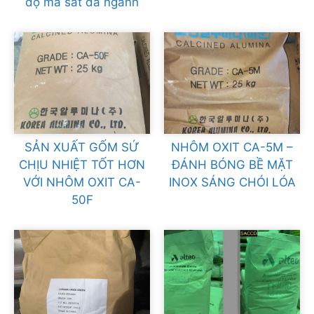
độ ma sát đa ngành
SẢN XUẤT GỐM SỨ
NHÔM OXIT CA-5M –
CHỊU NHIỆT TỐT HƠN
ĐÁNH BÓNG BỀ MẶT
VỚI NHÔM OXIT CA-
INOX SÁNG CHÓI LÓA
50F