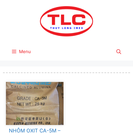
Skip
to
content
Menu
NHÔM OXIT CA-5M –