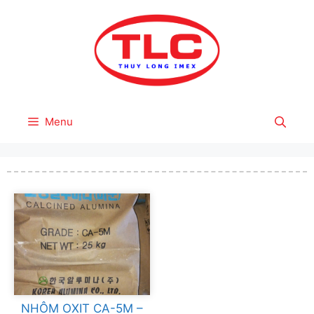
Skip
to
content
Menu
NHÔM OXIT CA-5M –