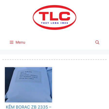
Skip
to
content
Menu
KẼM BORAC ZB 2335 –