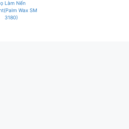
ọ Làm Nến
ght(Palm Wax SM
3180)