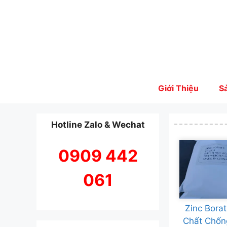
Skip
to
content
Giới Thiệu
S
Hotline Zalo & Wechat
0909 442
061
Zinc Bora
Chất Chốn