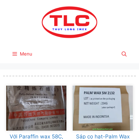
Skip
to
content
Menu
Với Paraffin wax 58C,
Sáp cọ hạt-Palm Wax