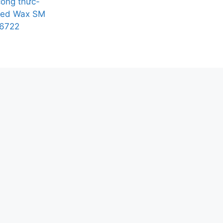
công thức-
red Wax SM
6722