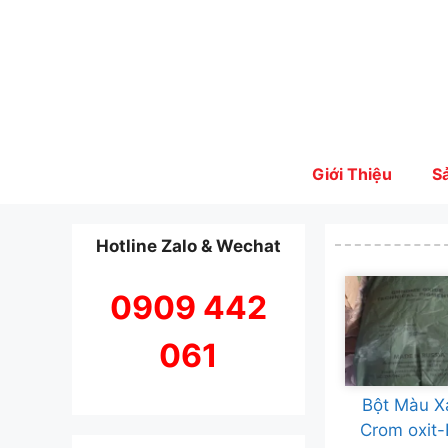
Skip
to
content
Giới Thiệu
S
Hotline Zalo & Wechat
0909 442
061
Bột Màu X
Crom oxit