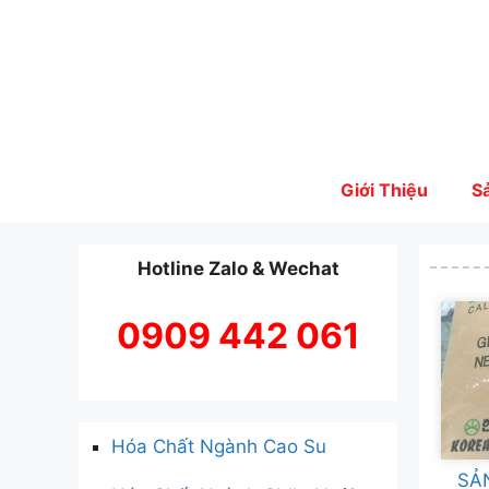
Skip
to
content
Giới Thiệu
S
Hotline Zalo & Wechat
0909 442 061
Hóa Chất Ngành Cao Su
SẢ