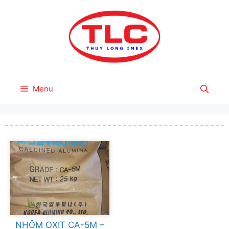
Skip
to
content
Menu
NHÔM OXIT CA-5M –