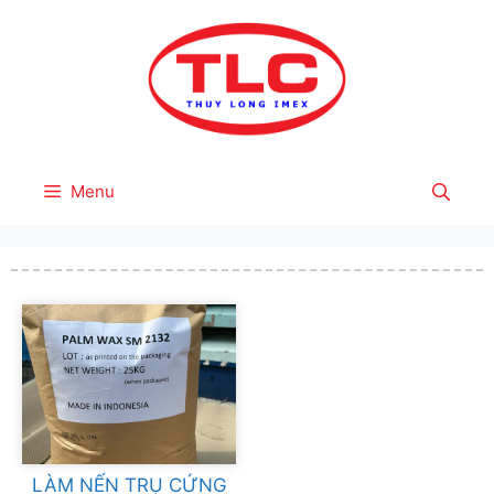
Skip
to
content
Menu
LÀM NẾN TRỤ CỨNG