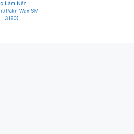
ọ Làm Nến
ght(Palm Wax SM
3180)