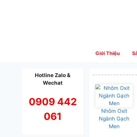
Skip
to
content
Giới Thiệu
S
Hotline Zalo &
Wechat
0909 442
Nhôm Oxit
061
Ngành Gạch
Men