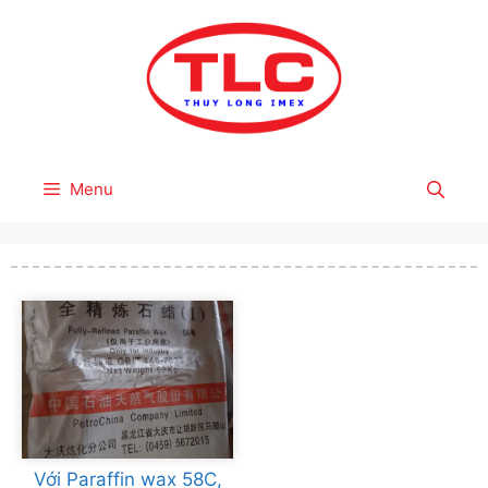
Skip
to
content
Menu
Với Paraffin wax 58C,