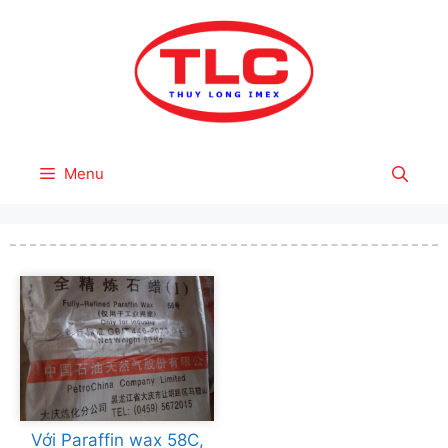
Skip
to
content
Menu
Với Paraffin wax 58C,