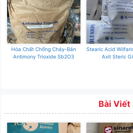
Hóa Chất Chống Cháy-Bán
Stearic Acid Wilfar
Antimony Trioxide Sb2O3
Axit Steric G
Bài Viết