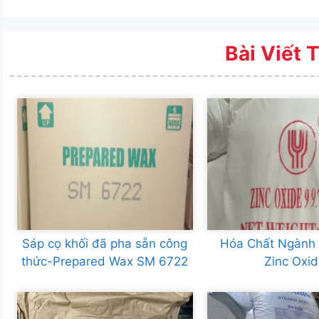
Bài Viết 
Sáp cọ khối đã pha sẵn công
Hóa Chất Ngành
thức-Prepared Wax SM 6722
Zinc Oxi