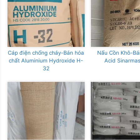
Cáp điện chống cháy-Bán hóa
Nấu Cồn Khô-Bán
chất Aluminium Hydroxide H-
Acid Sinarma
32