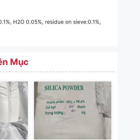
0.1%, H2O 0.05%, residue on sieve:0.1%,
ên Mục