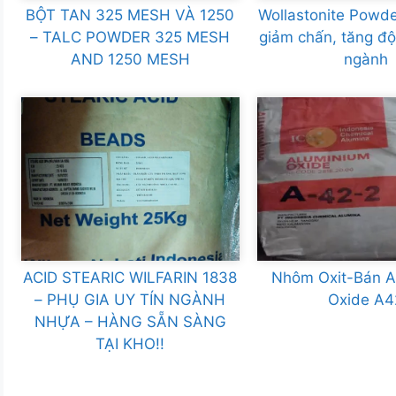
BỘT TAN 325 MESH VÀ 1250
Wollastonite Powder
– TALC POWDER 325 MESH
giảm chấn, tăng đ
AND 1250 MESH
ngành
ACID STEARIC WILFARIN 1838
Nhôm Oxit-Bán A
– PHỤ GIA UY TÍN NGÀNH
Oxide A4
NHỰA – HÀNG SẴN SÀNG
TẠI KHO!!