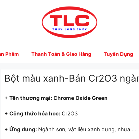
ản Phẩm
Thanh Toán & Giao Hàng
Tuyển Dụng
Bột màu xanh-Bán Cr2O3 ngà
+ Tên thươ
ng mại: Chrome Oxide Green
+ Công thức hóa học:
Cr2O3
+ Ứng dụng:
Ngành sơn, vật liệu xanh dựng, nhựa….