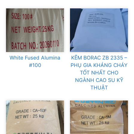
White Fused Alumina
KẼM BORAC ZB 2335 –
#100
PHỤ GIA KHÁNG CHÁY
TỐT NHẤT CHO
NGÀNH CAO SU KỸ
THUẬT