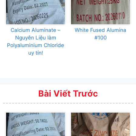
Calcium Aluminate –
White Fused Alumina
Nguyên Liệu làm
#100
Polyaluminium Chloride
uy tín!
Bài Viết Trước