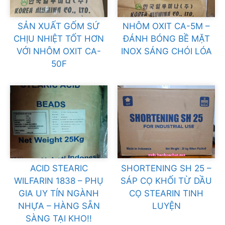
SẢN XUẤT GỐM SỨ
NHÔM OXIT CA-5M –
CHỊU NHIỆT TỐT HƠN
ĐÁNH BÓNG BỀ MẶT
VỚI NHÔM OXIT CA-
INOX SÁNG CHÓI LÓA
50F
ACID STEARIC
SHORTENING SH 25 –
WILFARIN 1838 – PHỤ
SÁP CỌ KHỐI TỪ DẦU
GIA UY TÍN NGÀNH
CỌ STEARIN TINH
NHỰA – HÀNG SẴN
LUYỆN
SÀNG TẠI KHO!!