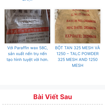
Với Paraffin wax 58C,
BỘT TAN 325 MESH VÀ
sản xuất nến trụ nến
1250 – TALC POWDER
tạo hình tuyệt vời hơn.
325 MESH AND 1250
MESH
Bài Viết Sau