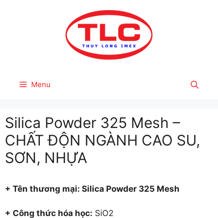
Skip
to
content
Menu
Silica Powder 325 Mesh –
CHẤT ĐỘN NGÀNH CAO SU,
SƠN, NHỰA
+ Tên thươ
ng mại: Silica Powder 325 Mesh
+ Công thức hóa học:
SiO2