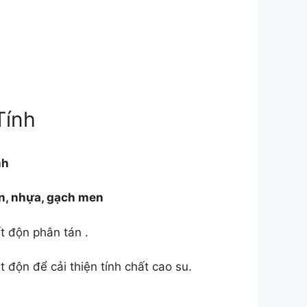
Tính
nh
n, nhựa, gạch men
t độn phân tán .
 độn để cải thiện tính chất cao su.