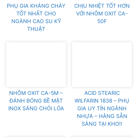
PHỤ GIA KHÁNG CHÁY
CHỊU NHIỆT TỐT HƠN
TỐT NHẤT CHO
VỚI NHÔM OXIT CA-
NGÀNH CAO SU KỸ
50F
THUẬT
NHÔM OXIT CA-5M –
ACID STEARIC
ĐÁNH BÓNG BỀ MẶT
WILFARIN 1838 – PHỤ
INOX SÁNG CHÓI LÓA
GIA UY TÍN NGÀNH
NHỰA – HÀNG SẴN
SÀNG TẠI KHO!!