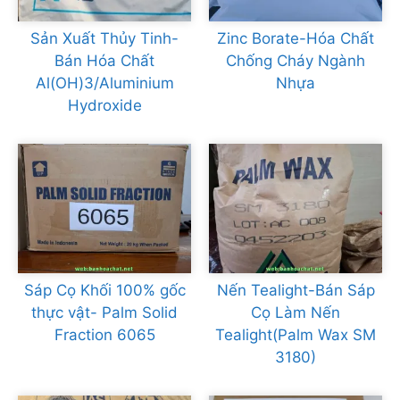
Sản Xuất Thủy Tinh-
Zinc Borate-Hóa Chất
Bán Hóa Chất
Chống Cháy Ngành
Al(OH)3/Aluminium
Nhựa
Hydroxide
Sáp Cọ Khối 100% gốc
Nến Tealight-Bán Sáp
thực vật- Palm Solid
Cọ Làm Nến
Fraction 6065
Tealight(Palm Wax SM
3180)