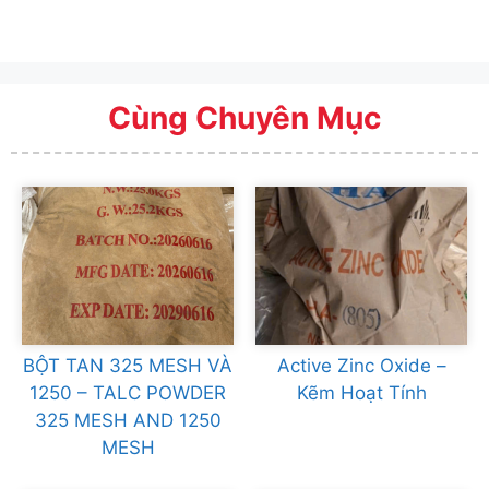
Cùng Chuyên Mục
BỘT TAN 325 MESH VÀ
Active Zinc Oxide –
1250 – TALC POWDER
Kẽm Hoạt Tính
325 MESH AND 1250
MESH