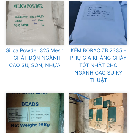
Silica Powder 325 Mesh
KẼM BORAC ZB 2335 –
– CHẤT ĐỘN NGÀNH
PHỤ GIA KHÁNG CHÁY
CAO SU, SƠN, NHỰA
TỐT NHẤT CHO
NGÀNH CAO SU KỸ
THUẬT