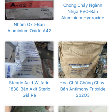
Chống Cháy Ngành
Nhựa PVC-Bán
Aluminium Hydroxide
Nhôm Oxit-Bán
Aluminium Oxide A42
Stearic Acid Wilfarin
Hóa Chất Chống Cháy-
1838-Bán Axit Steric
Bán Antimony Trioxide
Giá Rẻ
Sb2O3