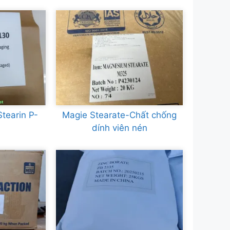
tearin P-
Magie Stearate-Chất chống
dính viên nén