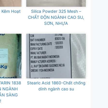
 – Kẽm Hoạt
Silica Powder 325 Mesh –
CHẤT ĐỘN NGÀNH CAO SU,
SƠN, NHỰA
FARIN 1838
Stearic Acid 1860-Chất chống
ÍN NGÀNH
dính ngành cao su
ẴN SÀNG
!