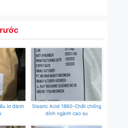
Trước
ấu lơ đánh
Stearic Acid 1860-Chất chống
x
dính ngành cao su