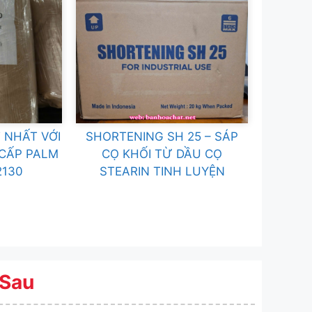
 NHẤT VỚI
SHORTENING SH 25 – SÁP
 CẤP PALM
CỌ KHỐI TỪ DẦU CỌ
2130
STEARIN TINH LUYỆN
 Sau