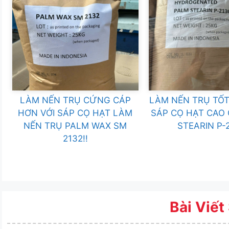
LÀM NẾN TRỤ CỨNG CÁP
LÀM NẾN TRỤ TỐT
HƠN VỚI SÁP CỌ HẠT LÀM
SÁP CỌ HẠT CAO
NẾN TRỤ PALM WAX SM
STEARIN P-
2132!!
Bài Viết