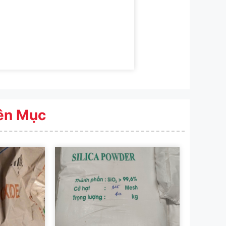
ên Mục