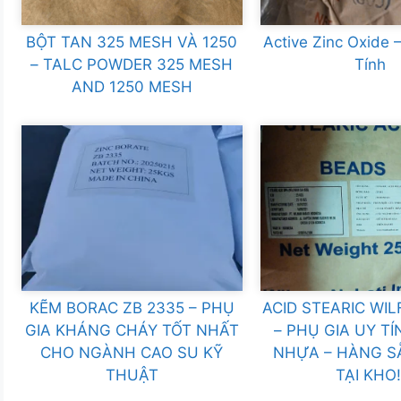
BỘT TAN 325 MESH VÀ 1250
Active Zinc Oxide
– TALC POWDER 325 MESH
Tính
AND 1250 MESH
KẼM BORAC ZB 2335 – PHỤ
ACID STEARIC WIL
GIA KHÁNG CHÁY TỐT NHẤT
– PHỤ GIA UY T
CHO NGÀNH CAO SU KỸ
NHỰA – HÀNG S
THUẬT
TẠI KHO!