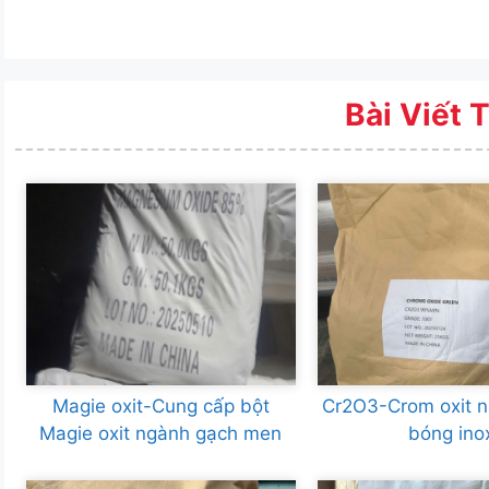
Bài Viết 
Magie oxit-Cung cấp bột
Cr2O3-Crom oxit n
Magie oxit ngành gạch men
bóng ino