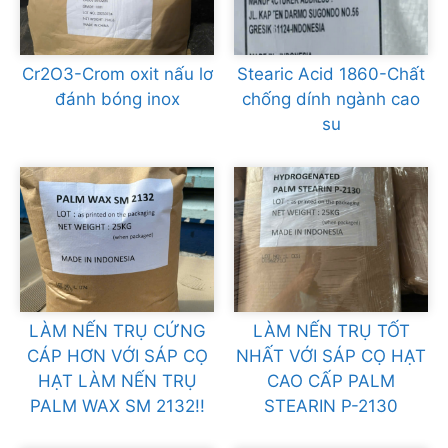
Cr2O3-Crom oxit nấu lơ
Stearic Acid 1860-Chất
đánh bóng inox
chống dính ngành cao
su
LÀM NẾN TRỤ CỨNG
LÀM NẾN TRỤ TỐT
CÁP HƠN VỚI SÁP CỌ
NHẤT VỚI SÁP CỌ HẠT
HẠT LÀM NẾN TRỤ
CAO CẤP PALM
PALM WAX SM 2132!!
STEARIN P-2130