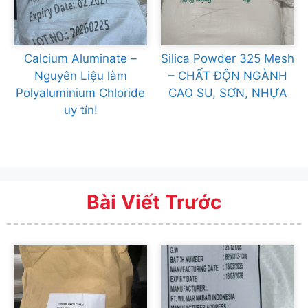
Calcium Aluminate –
Silica Powder 325 Mesh
Nguyên Liệu làm
– CHẤT ĐỘN NGÀNH
Polyaluminium Chloride
CAO SU, SƠN, NHỰA
uy tín!
Bài Viết Trước