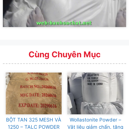
Cùng Chuyên Mục
BỘT TAN 325 MESH VÀ
Wollastonite Powder –
1250 – TALC POWDER
Vật liệu giảm chấn, tăng