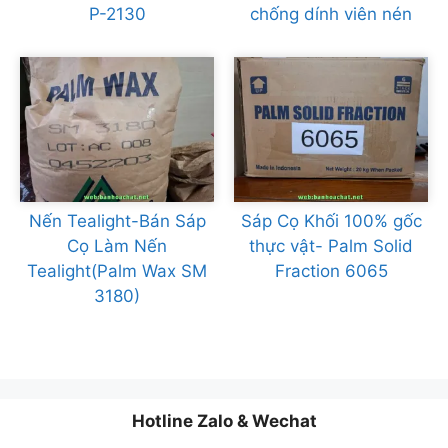
P-2130
chống dính viên nén
Nến Tealight-Bán Sáp
Sáp Cọ Khối 100% gốc
Cọ Làm Nến
thực vật- Palm Solid
Tealight(Palm Wax SM
Fraction 6065
3180)
Hotline Zalo & Wechat