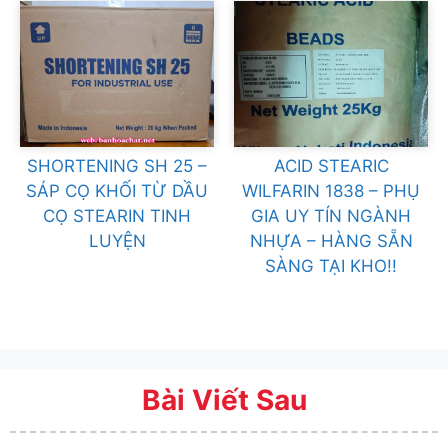
SHORTENING SH 25 –
ACID STEARIC
SÁP CỌ KHỐI TỪ DẦU
WILFARIN 1838 – PHỤ
CỌ STEARIN TINH
GIA UY TÍN NGÀNH
LUYỆN
NHỰA – HÀNG SẴN
SÀNG TẠI KHO!!
Bài Viết Sau