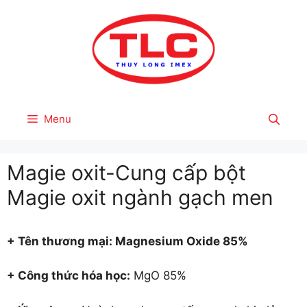
Skip
to
content
Menu
Magie oxit-Cung cấp bột
Magie oxit ngành gạch men
+ Tên thươ
ng mại: Magnesium Oxide 85%
+ Công thức hóa học:
MgO 85%