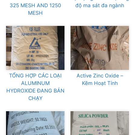
325 MESH AND 1250
độ ma sát đa ngành
MESH
TỔNG HỢP CÁC LOẠI
Active Zinc Oxide –
ALUMINUM
Kẽm Hoạt Tính
HYDROXIDE ĐANG BÁN
CHẠY